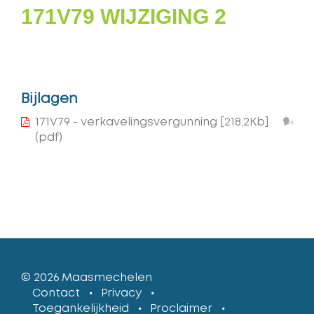
171V79 WIJZIGING 2
Bijlagen
Lee
171V79 - verkavelingsvergunning
[218,2Kb]
voo
(pdf)
© 2026
Maasmechelen
lcp
Contact
Privacy
Toegankelijkheid
Proclaimer