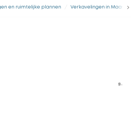
scr
en en ruimtelijke plannen
Verkavelingen in Maasm
na
lin
Lee
voo