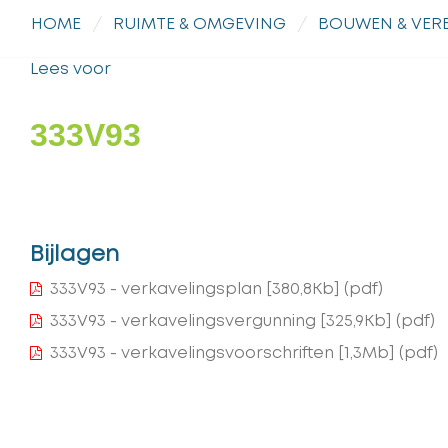
HOME
RUIMTE & OMGEVING
BOUWEN & VE
Lees voor
333V93
Bijlagen
333V93 - verkavelingsplan
[380,8Kb]
(pdf)
333V93 - verkavelingsvergunning
[325,9Kb]
(pdf)
333V93 - verkavelingsvoorschriften
[1,3Mb]
(pdf)