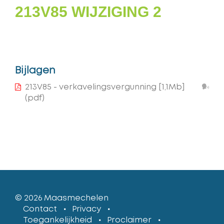
213V85 WIJZIGING 2
Bijlagen
Lee
213V85 - verkavelingsvergunning
[1,1Mb]
voo
(pdf)
© 2026
Maasmechelen
lcp
Contact
Privacy
Toegankelijkheid
Proclaimer