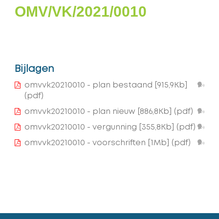
OMV/VK/2021/0010
Bijlagen
Lee
omvvk20210010 - plan bestaand
[915,9Kb]
voo
(pdf)
Lee
omvvk20210010 - plan nieuw
[886,8Kb]
(pdf)
voo
Lee
omvvk20210010 - vergunning
[355,8Kb]
(pdf)
voo
Lee
omvvk20210010 - voorschriften
[1Mb]
(pdf)
voo