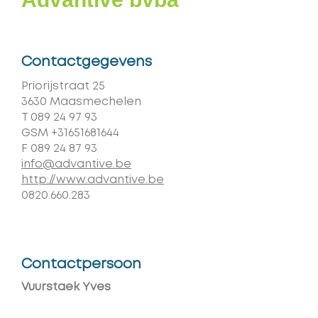
Contactgegevens
Adres
Priorijstraat 25
,
3630
Maasmechelen
T
089 24 97 93
GSM
+31651681644
F
089 24 87 93
E-
info@advantive.be
mail
Website
http://www.advantive.be
Handelsregister
0820.660.283
Contactpersoon
Vuurstaek Yves