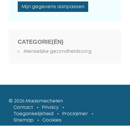
Mijn gegevens aanpassen
CATEGORIE(ËN)
Menselijke gezondheidszorg
© 2026
Maasmechelen
lcp
Contact
Privacy
Toegankelijkheid
Proclaimer
Sitemap
Cookies