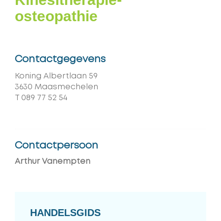
osteopathie
Contactgegevens
Adres
Koning Albertlaan 59
,
3630
Maasmechelen
T
089 77 52 54
Contactpersoon
Arthur Vanempten
HANDELSGIDS