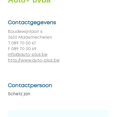
Contactgegevens
Adres
Boudewijnlaan 6
,
3630
Maasmechelen
T
089 70 00 67
F
089 70 00 69
E-
info@auto-plus.be
mail
Website
http://www.auto-plus.be
Contactpersoon
Schetz jan