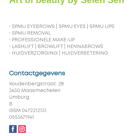
• SPMU EYEBROWS | SPMU EYES | SPMU LIPS
• SPMU REMOVAL
• PROFESSIONELE MAKE-UP
• LASHLIFT | BROWLIFT | HENNABROWS
• HUIDVERZORGING | HUIDVERBETERING
Contactgegevens
Adres
Koudenbergstraat 28
,
3630
Maasmechelen
Provincie
Limburg
Land
B
GSM
0472212131
Handelsregister
0553671941
Facebook
Instagram