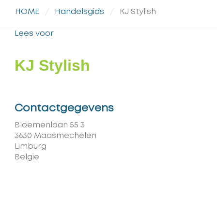
HOME
Handelsgids
KJ Stylish
Lees voor
KJ Stylish
Contactgegevens
Adres
Bloemenlaan 55 3
,
3630
Maasmechelen
Provincie
Limburg
Land
Belgie