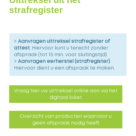
strafregister
>
Aanvragen uittreksel strafregister of
attest
. Hiervoor kunt u terecht zonder
afspraak (tot 15 min. voor sluitingstijd).
>
Aanvragen eerherstel (strafregister)
.
Hiervoor dient u een afspraak te maken.
Vraag hier uw uittreksel online aan via het
digitaal loket
Overzicht van producten waarvoor u
geen afspraak nodig heeft