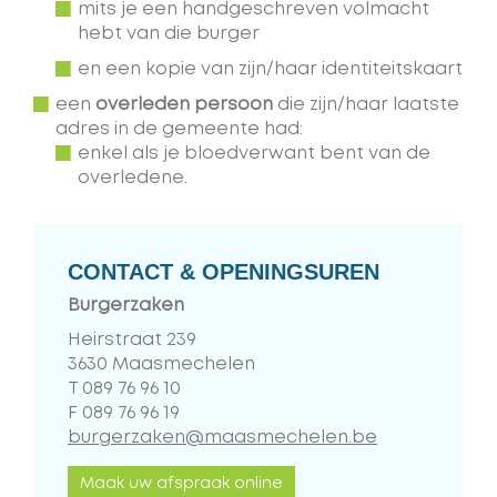
mits je een handgeschreven volmacht
hebt van die burger
en een kopie van zijn/haar identiteitskaart
een
overleden persoon
die zijn/haar laatste
adres in de gemeente had:
enkel als je bloedverwant bent van de
overledene.
CONTACT & OPENINGSUREN
Burgerzaken
Adres
Heirstraat 239
,
3630
Maasmechelen
T
089 76 96 10
F
089 76 96 19
E-
burgerzaken@maasmechelen.be
mail
Maak uw afspraak online