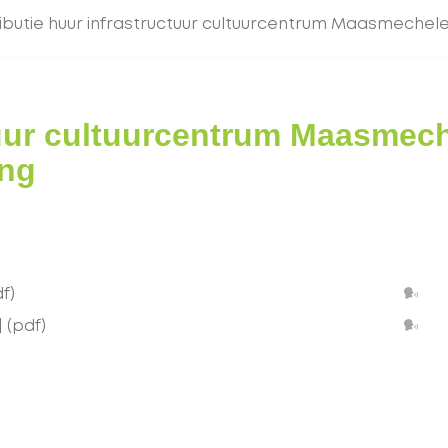
ibutie huur infrastructuur cultuurcentrum Maasmechel
tuur cultuurcentrum Maasmec
ing
Lee
f)
voo
Lee
]
(pdf)
voo