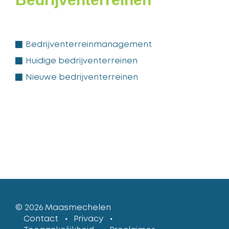
Bedrijventerreinmanagement
WAARVOOR
Huidige bedrijventerreinen
KUNT
Nieuwe bedrijventerreinen
U
BIJ
ONS
TERECHT?
© 2026
Maasmechelen
lcp
Contact
Privacy